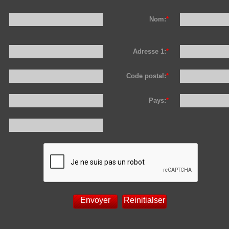
Nom:
*
Adresse 1:
*
Code postal:
*
Pays:
*