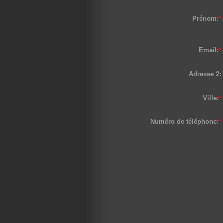
Prénom:
*
Email:
*
Adresse 2:
Ville:
*
Numéro de téléphone:
*