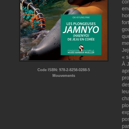
com
env
hom
for
go
que
meu
Je
« s
À 
Code ISBN: 978-2-8258-0288-5
apn
Mouvements
pr
des
leu
ch
pl
exp
pos
par