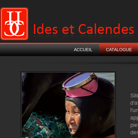
ACCUEIL
CATALOGUE
Sit
d'a
l'u
app
pie
des