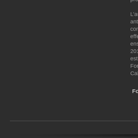
L’
ant
con
eff
ens
20
est
Fon
Ca
F