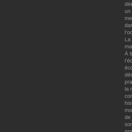
dé
un 
me
dan
l’o
La 
mai
À t
l’é
éc
déc
pr
la 
con
his
mod
de 
so
pro